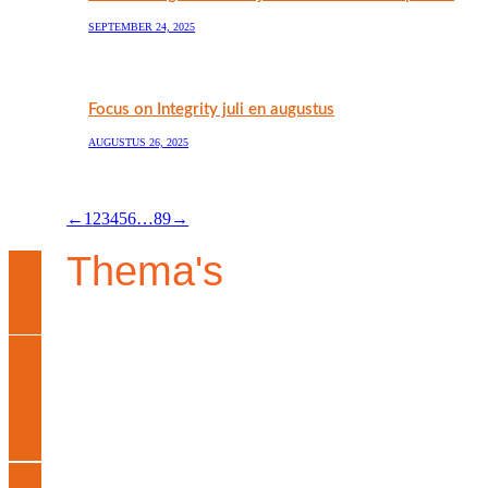
SEPTEMBER 24, 2025
Focus on Integrity juli en augustus
AUGUSTUS 26, 2025
←
1
2
3
4
5
6
…
89
→
Thema's