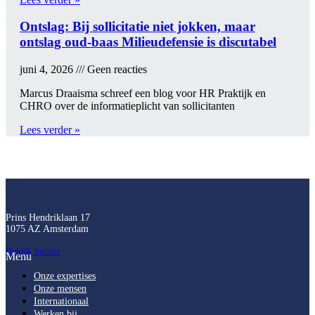
Ontslag: Bij sollicitatie niet jokken, maar
ontslag oud-baas Milieudefensie is discutabel
juni 4, 2026
Geen reacties
Marcus Draaisma schreef een blog voor HR Praktijk en
CHRO over de informatieplicht van sollicitanten
Lees verder »
Prins Hendriklaan 17
1075 AZ Amsterdam
Bekijk locatie
Menu
Onze expertises
Onze mensen
Internationaal
Werken bij