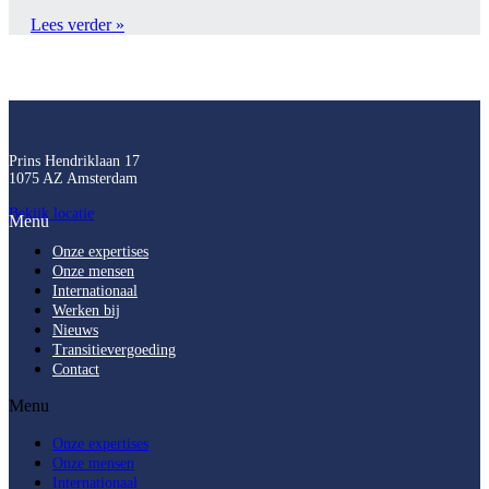
Lees verder »
Prins Hendriklaan 17
1075 AZ Amsterdam
Bekijk locatie
Menu
Onze expertises
Onze mensen
Internationaal
Werken bij
Nieuws
Transitievergoeding
Contact
Menu
Onze expertises
Onze mensen
Internationaal