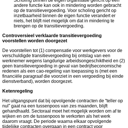
Scholing binnen de eigen organisatie gericht op een
andere functie kan ook in mindering worden gebracht
op de transitievergoeding. Voor scholing gericht op
inzetbaarheid binnen de eigen functie verandert er
niets, het blijft niet mogelijk om dat in mindering te
brengen op de transitievergoeding.
Controversieel verklaarde transitievergoeding
voorstellen worden doorgezet
De voorstellen tot (1) compensatie voor werkgevers voor de
verschuldigde transitievergoeding bij ontslag van een
werknemer wegens langdurige arbeidsongeschiktheid en (2)
geen transitievergoeding in geval van bedrijfseconomische
redenen als een cao-regeling van toepassing is (met een
financiële paragraaf die voorziet in een vergoeding bij einde
dienstverband), worden doorgezet.
Ketenregeling
Het uitgangspunt dat bij opvolgende contracten de “teller op
nul” gaat na een tussenpoos van zes maanden, blijft
gehandhaafd. Sectoraal moet het mogelijk worden om af te
wijken en om de tussenpoos te verkorten als het werk
daarom vraagt. De periode waarna elkaar opvolgende
tijdelijke contracten overgaan in een contract voor