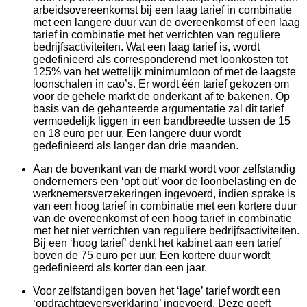
arbeidsovereenkomst bij een laag tarief in combinatie
met een langere duur van de overeenkomst of een laag
tarief in combinatie met het verrichten van reguliere
bedrijfsactiviteiten. Wat een laag tarief is, wordt
gedefinieerd als corresponderend met loonkosten tot
125% van het wettelijk minimumloon of met de laagste
loonschalen in cao’s. Er wordt één tarief gekozen om
voor de gehele markt de onderkant af te bakenen. Op
basis van de gehanteerde argumentatie zal dit tarief
vermoedelijk liggen in een bandbreedte tussen de 15
en 18 euro per uur. Een langere duur wordt
gedefinieerd als langer dan drie maanden.
Aan de bovenkant van de markt wordt voor zelfstandig
ondernemers een ‘opt out’ voor de loonbelasting en de
werknemersverzekeringen ingevoerd, indien sprake is
van een hoog tarief in combinatie met een kortere duur
van de overeenkomst of een hoog tarief in combinatie
met het niet verrichten van reguliere bedrijfsactiviteiten.
Bij een ‘hoog tarief’ denkt het kabinet aan een tarief
boven de 75 euro per uur. Een kortere duur wordt
gedefinieerd als korter dan een jaar.
Voor zelfstandigen boven het ‘lage’ tarief wordt een
‘opdrachtgeversverklaring’ ingevoerd. Deze geeft